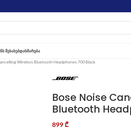
ᲔᲜᲡ ᲨᲔᲡᲐᲮᲔᲑ
ᲓᲐᲮᲛᲐᲠᲔᲑᲐ
ancelling Wireless Bluetooth Headphones 700 Black
Bose Noise Canc
Bluetooth Head
899
₾