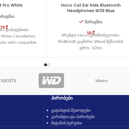
t Pro White
Hoco Cat Ear Kids Bluetooth
Headphones W39 Blue
არაგშია
მარაგშია
479
₾
ats დამატებითი
59
₾
ბრენდი: Hoco მგრძნობელობა:
 Noise Cancellation,
85dB/mW კავშირი: Wired მუშაობის
orks with compatible
დრო: 12hrs
orted apps. Not all
available in
Wanbo
ᲞᲘᲠᲝᲑᲔᲑᲘ
გადახდის მეთოდები
გარანტია და პირობები
მიტანის სერვისი