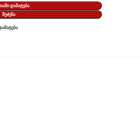
ᲗᲐᲨᲘ ᲓᲐᲛᲐᲢᲔᲑᲐ
ᲨᲔᲫᲔᲜᲐ
დამატება