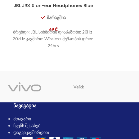
JBL JR310 on-ear Headphones Blue
JBL T130 NC 
მარაგშია
69
₾
ბრენდი: JBL სიხშირის დიაპაზონი: 20Hz-
ბრენდი: JBL სი
20kHz კავშირი: Wireless მუშაობის დრო:
20kHz მგრძ
24hrs
კავშირი: Wire
Veikk
Trust
ᲜᲐᲕᲘᲒᲐᲪᲘᲐ
მთავარი
ჩვენს შესახებ
დაგვიკავშირდით