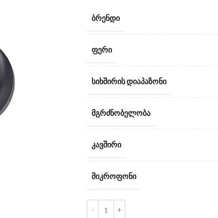
ᲑᲠᲔᲜᲓᲘ
ᲤᲔᲠᲘ
ᲡᲘᲮᲨᲘᲠᲘᲡ ᲓᲘᲐᲞᲐᲖᲝᲜᲘ
ᲛᲒᲠᲫᲜᲝᲑᲔᲚᲝᲑᲐ
ᲙᲐᲕᲨᲘᲠᲘ
ᲛᲘᲙᲠᲝᲤᲝᲜᲘ