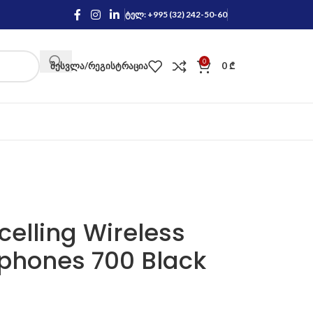
ტელ: +995 (32) 242-50-60
0
ᲨᲔᲡᲕᲚᲐ/ᲠᲔᲒᲘᲡᲢᲠᲐᲪᲘᲐ
0
₾
elling Wireless
phones 700 Black