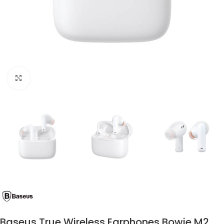
Click to enlarge
Baseus True Wireless Earphones Bowie M2