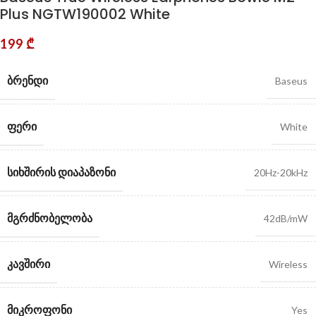
Plus NGTW190002 White
199
₾
ᲑᲠᲔᲜᲓᲘ
Baseus
ᲤᲔᲠᲘ
White
ᲡᲘᲮᲨᲘᲠᲘᲡ ᲓᲘᲐᲞᲐᲖᲝᲜᲘ
20Hz-20kHz
ᲛᲒᲠᲫᲜᲝᲑᲔᲚᲝᲑᲐ
42dB/mW
ᲙᲐᲕᲨᲘᲠᲘ
Wireless
ᲛᲘᲙᲠᲝᲤᲝᲜᲘ
Yes