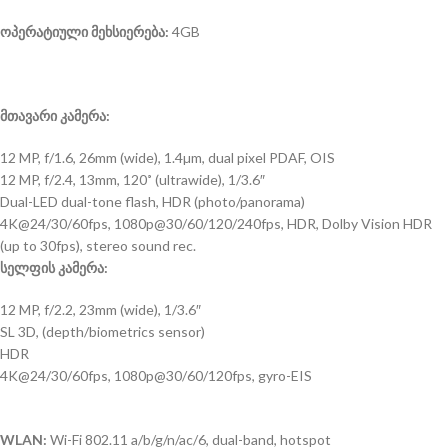
ოპერატიული მეხსიერება:
4GB
მთავარი კამერა:
12 MP, f/1.6, 26mm (wide), 1.4µm, dual pixel PDAF, OIS
12 MP, f/2.4, 13mm, 120˚ (ultrawide), 1/3.6″
Dual-LED dual-tone flash, HDR (photo/panorama)
4K@24/30/60fps, 1080p@30/60/120/240fps, HDR, Dolby Vision HDR
(up to 30fps), stereo sound rec.
სელფის კამერა:
12 MP, f/2.2, 23mm (wide), 1/3.6″
SL 3D, (depth/biometrics sensor)
HDR
4K@24/30/60fps, 1080p@30/60/120fps, gyro-EIS
WLAN:
Wi-Fi 802.11 a/b/g/n/ac/6, dual-band, hotspot