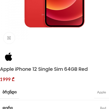
Click to enlarge
Apple iPhone 12 Single Sim 64GB Red
1999
₾
ᲑᲠᲔᲜᲓᲘ
Apple
ᲤᲔᲠᲘ
Red