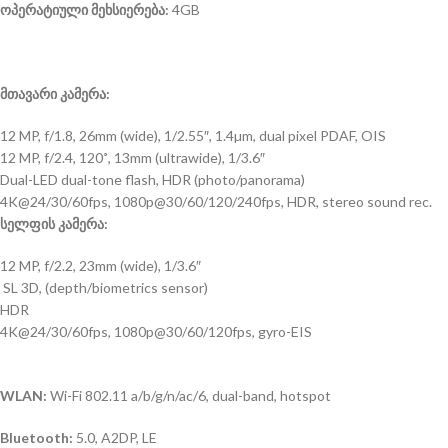
ოპერატიული მეხსიერება:
4GB
მთავარი კამერა:
12 MP, f/1.8, 26mm (wide), 1/2.55″, 1.4µm, dual pixel PDAF, OIS
12 MP, f/2.4, 120˚, 13mm (ultrawide), 1/3.6″
Dual-LED dual-tone flash, HDR (photo/panorama)
4K@24/30/60fps, 1080p@30/60/120/240fps, HDR, stereo sound rec.
სელფის კამერა:
12 MP, f/2.2, 23mm (wide), 1/3.6″
SL 3D, (depth/biometrics sensor)
HDR
4K@24/30/60fps, 1080p@30/60/120fps, gyro-EIS
WLAN:
Wi-Fi 802.11 a/b/g/n/ac/6, dual-band, hotspot
Bluetooth:
5.0, A2DP, LE