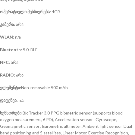
ოპერატიული მეხსიერება:
4GB
კამერა:
არა
WLAN:
n/a
Bluetooth:
5.0, BLE
NFC:
არა
RADIO:
არა
ელემენტი:
Non-removable 500 mAh
დატენვა:
n/a
სენსორები:
BioTracker 3.0 PPG biometric sensor (supports blood
oxygen measurement, 6 PD), Acceleration sensor , Gyroscope,
Geomagnetic sensor , Barometric altimeter, Ambient light sensor, Dual
band positioning and 5 satellites, Linear Motor, Exercise Recognition,