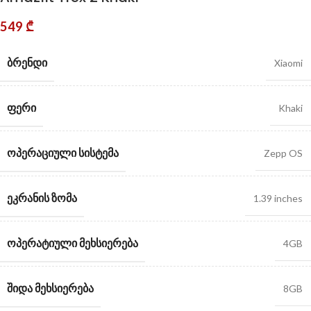
549
₾
ᲑᲠᲔᲜᲓᲘ
Xiaomi
ᲤᲔᲠᲘ
Khaki
ᲝᲞᲔᲠᲐᲪᲘᲣᲚᲘ ᲡᲘᲡᲢᲔᲛᲐ
Zepp OS
ᲔᲙᲠᲐᲜᲘᲡ ᲖᲝᲛᲐ
1.39 inches
ᲝᲞᲔᲠᲐᲢᲘᲣᲚᲘ ᲛᲔᲮᲡᲘᲔᲠᲔᲑᲐ
4GB
ᲨᲘᲓᲐ ᲛᲔᲮᲡᲘᲔᲠᲔᲑᲐ
8GB