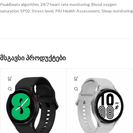
PeakBeats algorithm, 24/7 heart rate monitoring, Blood oxygen
saturation SP02, Stress level, PAI Health Assessment, Sleep monitoring
მსგავსი პროდუქტები