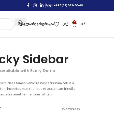
ტელ: +995 (32) 242-50-60
0
ᲨᲔᲡᲕᲚᲐ/ᲠᲔᲒᲘᲡᲢᲠᲐᲪᲘᲐ
0
₾
icky Sidebar
 available with Every Demo
 sem class fames vehicula nascetur nam tellus a
um inceptos mus rhoncus et accumsan fringilla
nascetur amet fermentum rutrum.
T
WordPress