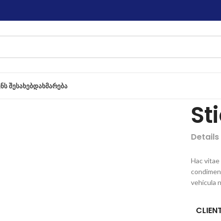
ᲔᲜᲡ ᲨᲔᲡᲐᲮᲔᲑ
ᲓᲐᲮᲛᲐᲠᲔᲑᲐ
St
Details
Hac vitae
condiment
vehicula 
CLIEN