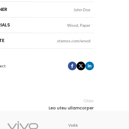
NER
John Doe
IALS
Wood, Paper
TE
xtemos.com/wood
ect
Older
Leo uteu ullamcorper
Veikk
Trust